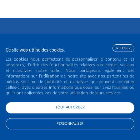
REFUSER
Ce site web utilise des cookies.
Les cookies nous permettent de personnaliser le contenu et les
annonces, d'offrir des fonctionnalités relatives aux médias sociaux
et d'analyser notre trafic. Nous partageons également des
informations sur l'utilisation de notre site avec nos partenaires de
médias sociaux, de publicité et d'analyse, qui peuvent combiner
COPYRIGHT ECLISSE S.R.L. 2026 - TOUS DROITS RÉSERVÉS - VAT N.
celles-ci avec d'autres informations que vous leur avez fournies ou
IT02141960266 - TEL:
+39 0438 980513
qu'ils ont collectées lors de votre utilisation de leurs services.
MENTIONS LÉGALES
DATENSCHUTZ
TOUT AUTORISER
PERSONNALISER